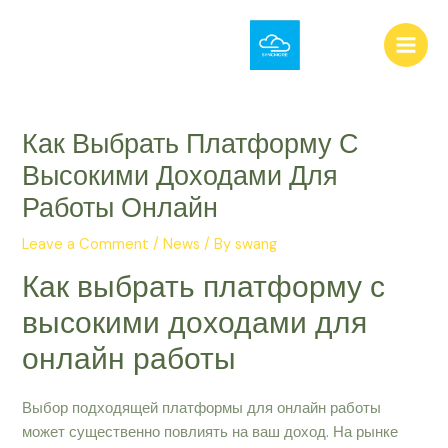
Skip
Post
Main
to
navigation
Men
content
Как Выбрать Платформу С
Высокими Доходами Для
Работы Онлайн
Leave a Comment
/
News
/ By
swang
Как выбрать платформу с
высокими доходами для
онлайн работы
Выбор подходящей платформы для онлайн работы
может существенно повлиять на ваш доход. На рынке