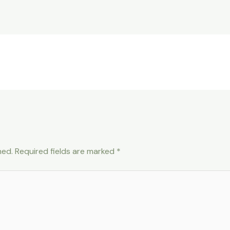
hed.
Required fields are marked
*