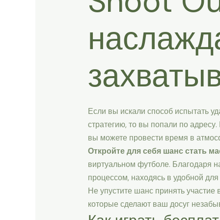
Shoot Ou
наслажд
захваты
Если вы искали способ испытать уд
стратегию, то вы попали по адресу
вы можете провести время в атмос
Откройте для себя шанс стать ма
виртуальном футболе. Благодаря н
процессом, находясь в удобной для 
Не упустите шанс принять участие 
которые сделают ваш досуг незаб