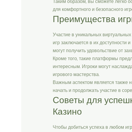
Таким образом, вы сможете легко 
для комфортного и безопасного игр
Преимущества игры
Участие в уникальных виртуальных
игр заключается в их доступности
могут получить удовольствие от за
Кроме того, такие платформы пред
интересным. Игроки могут наслаждат
игрового мастерства.
Важным аспектом является также на
начать и продолжать участие в сор
Советы для успешн
Казино
Чтобы добиться успеха в любом иг