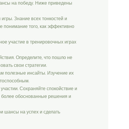
шансы на победу. Ниже приведены
игры. Знание всех тонкостей и
е понимание того, как эффективно
ное участие в тренировочных играх
ствия. Определите, что пошло не
овать свои стратегии.
вам полезные инсайты. Изучение их
нтоспособным.
участии. Сохраняйте спокойствие и
ь более обоснованные решения и
и шансы на успех и сделать