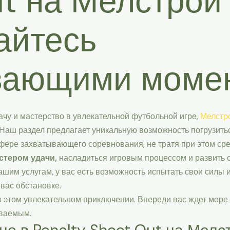
t на Мелстрой
айтесь
вающими моме
ачу и мастерство в увлекательной футбольной игре,
Мелстр
. Наш раздел предлагает уникальную возможность погрузитьс
фере захватывающего соревнования, не тратя при этом сре
стером удачи,
насладиться игровым процессом и развить 
ашим услугам, у вас есть возможность испытать свои силы
вас обстановке.
в этом увлекательном приключении. Впереди вас ждет море
ываемым.