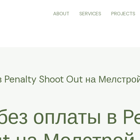
ABOUT
SERVICES
PROJECTS
в Penalty Shoot Out на Мелстро
без оплаты в P